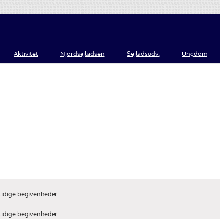
Aktivitet
Njordsejladsen
Sejladsudv.
Ungdom
tidige begivenheder
.
tidige begivenheder
.