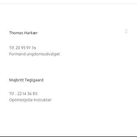
Skip
to
content
Thomas Harkær
Tlf. 20 93 97 76
Formand ungdomsudvalget
Majbritt Teglgaard
Tlf. : 22 14 36 85
Optimistjolle Instruktør