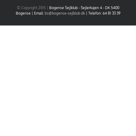
© Copyright 2015 |
Bogense Sejlklub - Sejlerkajen 4 - DK 5400
Bogense | Email:
bs@bogense-sejlklub.dk
| Telefon: 64 81 33 39