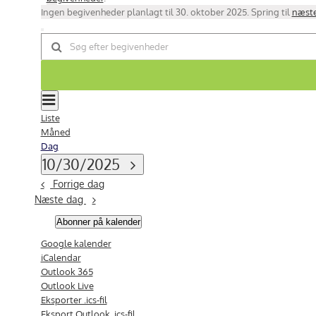
Notice
Ingen begivenheder planlagt til 30. oktober 2025. Spring til
næste
Begivenheder
Søg
Skriv
efter
Søgning
nøgleord.
begivenheder
og
Søg
efter
visninger
Begivenheder
Begivenhed
Navigation
på
Visninger
Dag
Liste
nøgleord.
Navigation
Måned
Dag
Vælg
10/30/2025
Forrige dag
dato.
Næste dag
Abonner på kalender
Google kalender
iCalendar
Outlook 365
Outlook Live
Eksporter .ics-fil
Eksport Outlook .ics-fil