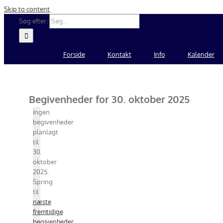
Skip to content
Søg efter:
Forside
Kontakt
Info
Kalender
Begivenheder for 30. oktober 2025
Notice
Ingen
begivenheder
planlagt
til
30.
oktober
2025.
Spring
til
næste
fremtidige
begivenheder
.