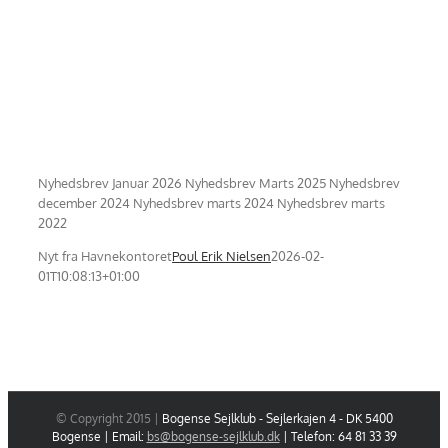
Nyhedsbrev Januar 2026 Nyhedsbrev Marts 2025 Nyhedsbrev
december 2024 Nyhedsbrev marts 2024 Nyhedsbrev marts
2022
Nyt fra Havnekontoret
Poul Erik Nielsen
2026-02-
01T10:08:13+01:00
© Copyright 2015 |
Bogense Sejlklub - Sejlerkajen 4 - DK 5400
Bogense | Email:
bs@bogense-sejlklub.dk
| Telefon: 64 81 33 39