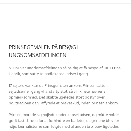
Skip
to
content
PRINSEGEMALEN PÅ BESØG I
UNGSOMSAFDELINGEN
5. juni, var ungdomsafdelingen så heldig at få besøg af HKH Prins
Henrik, som satte to padlekapsejladser i gang.
17 sejlere var klar da Prinsgemalen ankom. Prinsen satte
sejladserne i gang vha. startpistol, så vi fik hele havnens
opmærksomhed. Det skabte ligeledes stort postyr over
politiradioen da vi affyrede et prøveskud, inden prinsen ankom.
Prinsen morede sig højlydt, under kapsejladsen, og måtte holde
godt fast i broen for at forhindre en badetur, da grinene blev for
høje. Journalisterne som fulgte med af anden bro, blev ligeledes