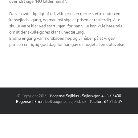
overhørt sige ”NU falder han i!”.
Da vi havde rigeligt af tid, ville prinsen gerne sætte endnu en
kapsejlads i gang, og man må sige at prisen er retfærdig. Alle
skulle være klar ved startlinjen, før han ville han ville høre tale
om at der skulle gøres klar til nedtælling.
Endnu engang var morskaben høj, og vi håber på at vi gav
prinsen en rigtig god dag, for han gav os noget af en oplevelse.
© Copyright 2015 |
Bogense Sejlklub - Sejlerkajen 4 - DK 5400
Bogense | Email:
bs@bogense-sejlklub.dk
| Telefon: 64 81 33 39