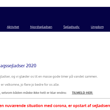
Aktivitet
Njordsejladsen
Sejladsudv.
Ungdom
dagssejladser 2020
 sejladser, og vi glæder os til en masse gode timer på vandet sammen.
er velkomne, jo flere jo bedre for os alle.
nu, selvom båden måske ikke helt er klar endnu.
TILMELD HER:
en nuværende situation med corona,
er opstart af sejladsern