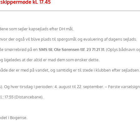
 skippermøde kl. 17.45
dene som sejler kapsejlads efter DH mål.
vor der også vil blive plads til spørgsmål og evaluering af dagens sejlads.
ille smørrebrød på en
SMS til: Ole Sørensen tlf. 23 71 21 31
. (Oplys bådnavn og
g ligeledes at der altid er mad dem som ønsker dette.
åde der er med på vandet, og samtidig er til stede i klubben efter sejladsen.
s). Og hver tirsdag i perioden: 4. august til 22. september. – Første varselsignal
l.: 17:55 (Distancebane).
ndet i Bogense.