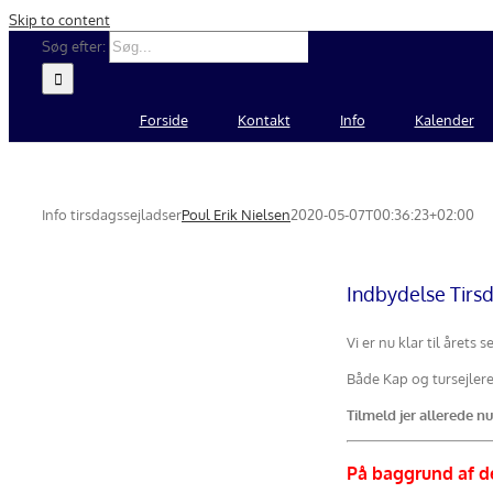
Skip to content
Søg efter:
Forside
Kontakt
Info
Kalender
Info tirsdagssejladser
Poul Erik Nielsen
2020-05-07T00:36:23+02:00
Indbydelse Tirs
Vi er nu klar til årets
Både Kap og tursejlere 
Tilmeld jer allerede 
På baggrund af d