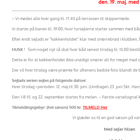
den. 19. maj. med
– Vi mødes alle hver gang kl. 17.45 på terrassen til skippermøde.
Vi starter på banen kl. 19.00, hvor tursejlerne starter sammen med bå
Efter endt sejlads er “køkkenholdet” klar med smørrebrød i klubben, h
HUSK !
Som noget nyt så skal hver båd senest tirsdag kl. 15.00 best
Dette er for at køkkenholdet ikke unødigt smører alt for meget mad o
Der vil hver tirsdag være præmie for aftenens bedste foto blandt de b
Sejlads serien sejles på følgende datoer:
Hver tirsdag i perioden: 12. maj til 30. juni. (Undtagen 23. juni Skt. Han
Den 1-8-15. og 22. september startes fra molen. – Første varselsignal k
Tilmeldingsgebyr: (hel sæson) 500 kr.
TILMELD Her
Vi glæder os til en god sæson på va
Med sejler hilsen