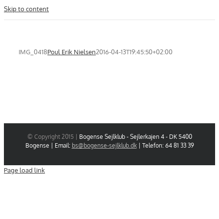
Skip to content
IMG_0418
Poul Erik Nielsen
2016-04-13T19:45:50+02:00
© Copyright 2015 |
Bogense Sejlklub - Sejlerkajen 4 - DK 5400
Bogense | Email:
bs@bogense-sejlklub.dk
| Telefon: 64 81 33 39
Page load link