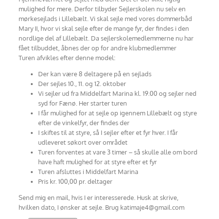
mulighed for mere. Derfor tilbyder Sejlerskolen nu selv en
mørkesejlads i Lillebælt. Vi skal sejle med vores dommerbåd
Mary II, hvor vi skal sejle efter de mange fyr, der findes i den
nordlige del af Lillebælt. Da sejlerskolemedlemmerne nu har
fået tilbuddet, åbnes der op for andre klubmedlemmer
Turen afvikles efter denne model:
Der kan være 8 deltagere på en sejlads
Der sejles 10., 11. og 12. oktober
Vi sejler ud fra Middelfart Marina kl. 19.00 og sejler ned
syd for Fænø. Her starter turen
I får mulighed for at sejle op igennem Lillebælt og styre
efter de vinkelfyr, der findes der
I skiftes til at styre, så I sejler efter et fyr hver. I får
udleveret søkort over området
Turen forventes at vare 3 timer – så skulle alle om bord
have haft mulighed for at styre efter et fyr
Turen afsluttes i Middelfart Marina
Pris kr. 100,00 pr. deltager
Send mig en mail, hvis I er interesserede. Husk at skrive,
hvilken dato, I ønsker at sejle. Brug katimaje4@gmail.com