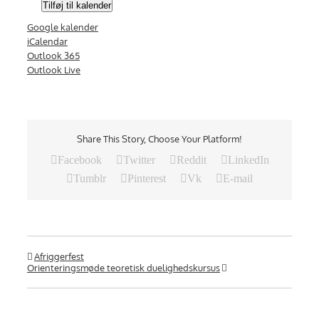
Tilføj til kalender
Google kalender
iCalendar
Outlook 365
Outlook Live
Share This Story, Choose Your Platform!
Facebook
Twitter
Reddit
LinkedIn
Tumblr
Pinterest
Vk
E-mail
Afriggerfest
Orienteringsmøde teoretisk duelighedskursus