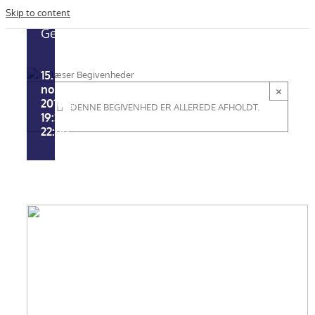
Skip to content
Generalforsamling
15.
november
×
2016 @
DENNE BEGIVENHED ER ALLEREDE AFHOLDT.
19:30
-
22:00