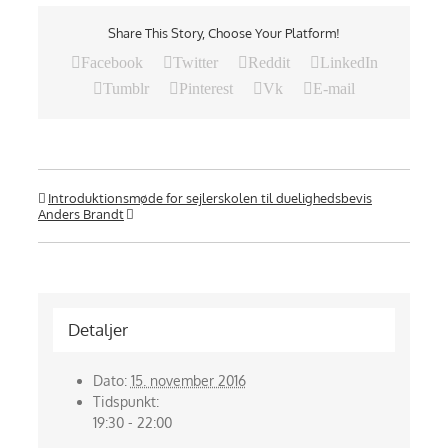
Share This Story, Choose Your Platform!
Facebook
Twitter
Reddit
LinkedIn
Tumblr
Pinterest
Vk
E-mail
Introduktionsmøde for sejlerskolen til duelighedsbevis
Anders Brandt
Detaljer
Dato:
15. november 2016
Tidspunkt:
19:30 - 22:00