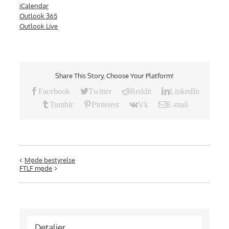
iCalendar
Outlook 365
Outlook Live
Share This Story, Choose Your Platform!
Facebook
Twitter
Reddit
LinkedIn
Tumblr
Pinterest
Vk
E-mail
Møde bestyrelse
FTLF møde
Detaljer