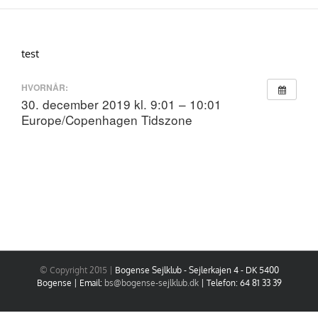
Skip
to
content
test
HVORNÅR:
30. december 2019 kl. 9:01 – 10:01
Europe/Copenhagen Tidszone
© Copyright 2015 |
Bogense Sejlklub - Sejlerkajen 4 - DK 5400
Bogense | Email:
bs@bogense-sejlklub.dk
| Telefon: 64 81 33 39