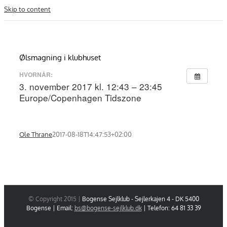
Skip to content
Ølsmagning i klubhuset
HVORNÅR:
3. november 2017 kl. 12:43 – 23:45
Europe/Copenhagen Tidszone
Ole Thrane
2017-08-18T14:47:53+02:00
© Copyright 2015 |
Bogense Sejlklub - Sejlerkajen 4 - DK 5400
Bogense | Email:
bs@bogense-sejlklub.dk
| Telefon: 64 81 33 39