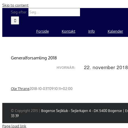
Skip to content
Søg efter:
Forside
Kontakt
Info
Kalender
Generalforsamling 2018
22. november 2018 
HVORNÅR:
Ole Thrane
2018-10-03T09:10:11+02:00
© Copyright 2015 |
Bogense Sejlklub - Sejlerkajen 4 - DK 5400 Bogense | E
33 39
Page load link