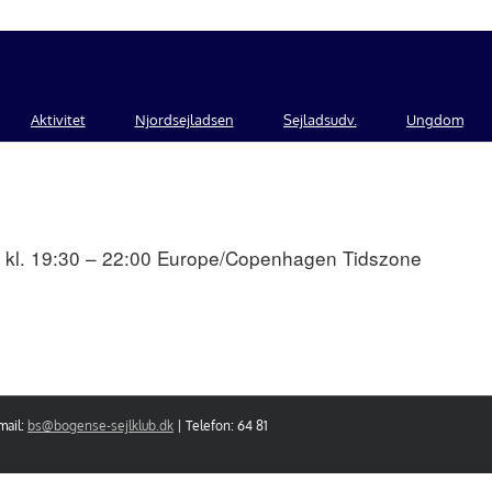
Aktivitet
Njordsejladsen
Sejladsudv.
Ungdom
kl. 19:30 – 22:00
Europe/Copenhagen Tidszone
mail:
bs@bogense-sejlklub.dk
| Telefon: 64 81