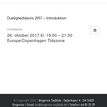
Skip
to
content
Duelighedsbevis 2017 – Introduktion
HVORNÅR:
26. oktober 2017 kl. 19:00 – 21:30
Europe/Copenhagen Tidszone
© Copyright 2015 |
Bogense Sejlklub - Sejlerkajen 4 - DK 5400
Bogense | Email:
bs@bogense-sejlklub.dk
| Telefon: 64 81 33 39