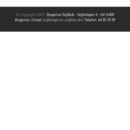
© Copyright 2015 |
Bogense Sejlklub - Sejlerkajen 4 - DK 5400
Bogense | Email:
bs@bogense-sejlklub.dk
| Telefon: 64 81 33 39