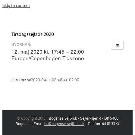
Skip to content
Tirsdagssejlads 2020
HVORNÅR:
12. maj 2020 kl. 17:45 – 22:00
Europe/Copenhagen Tidszone
Ole Thrane
2020-04-11T08:48:41+02:00
© Copyright 2015 |
Bogense Sejlklub - Sejlerkajen 4 - DK 5400
Bogense | Email:
bs@bogense-sejlklub.dk
| Telefon: 64 81 33 39