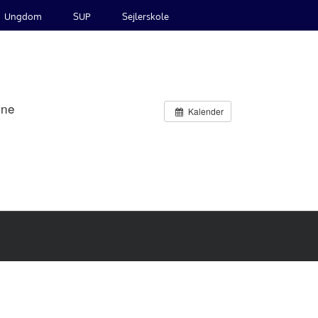
Ungdom
SUP
Sejlerskole
one
Kalender