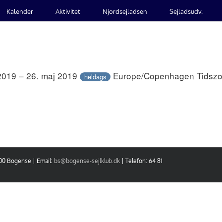
Kalender
Aktivitet
Njordsejladsen
Sejladsudv.
2019 – 26. maj 2019
Europe/Copenhagen Tidsz
heldags
400 Bogense | Email:
bs@bogense-sejlklub.dk
| Telefon: 64 81