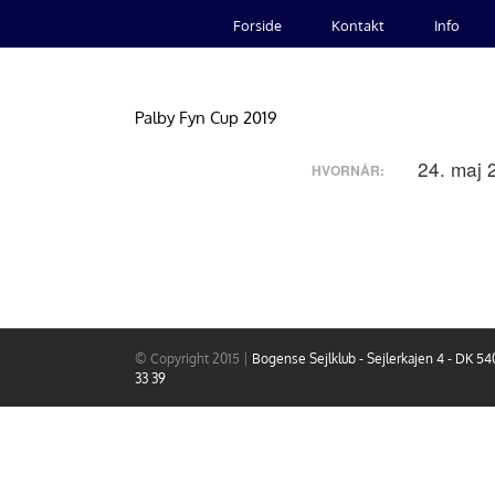
Skip
Forside
Kontakt
Info
to
content
Palby Fyn Cup 2019
24. maj 
HVORNÅR:
© Copyright 2015 |
Bogense Sejlklub - Sejlerkajen 4 - DK 5
33 39