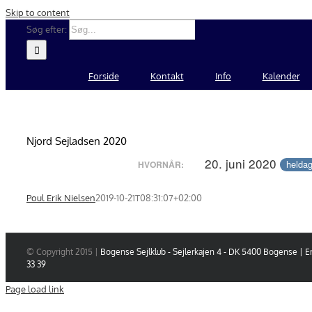
Skip to content
Søg efter:
Forside
Kontakt
Info
Kalender
Njord Sejladsen 2020
20. juni 2020
helda
HVORNÅR:
Poul Erik Nielsen
2019-10-21T08:31:07+02:00
© Copyright 2015 |
Bogense Sejlklub - Sejlerkajen 4 - DK 5400 Bogense | E
33 39
Page load link