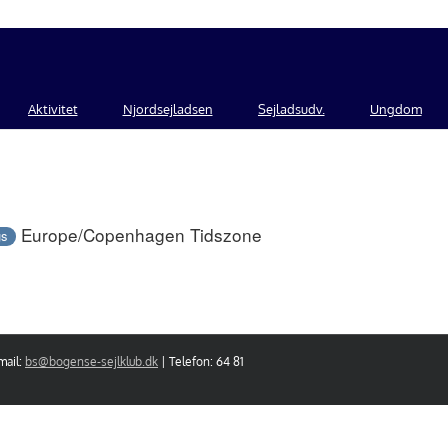
Aktivitet
Njordsejladsen
Sejladsudv.
Ungdom
Europe/Copenhagen Tidszone
gs
mail:
bs@bogense-sejlklub.dk
| Telefon: 64 81