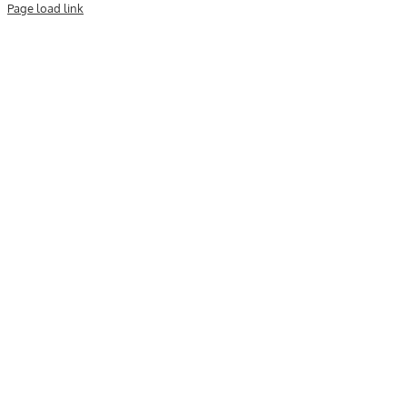
Page load link